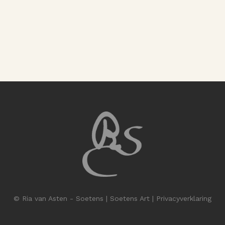
© Ria van Asten - Soetens | Soetens Art |
Privacyverklaring